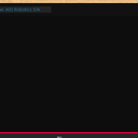
w: AIO Robotics Silk
s ultimative Nozzle
a – Filament Samples
LA und PETG Test
Filament