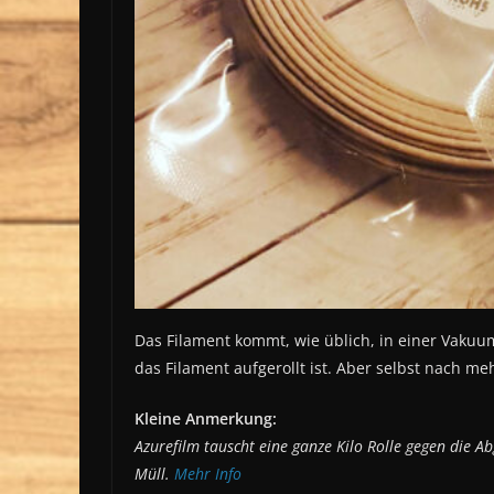
Das Filament kommt, wie üblich, in einer Vakuum
das Filament aufgerollt ist. Aber selbst nach m
Kleine Anmerkung:
Azurefilm tauscht eine ganze Kilo Rolle gegen die Ab
Müll.
Mehr Info